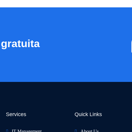
 gratuita
Services
Quick Links
IT Management
About Us