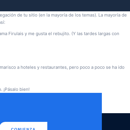
gación de tu sitio (en la mayoría de los temas). La mayoría de
sí:
a Firulais y me gusta el rebujito. (Y las tardes largas con
risco a hoteles y restaurantes, pero poco a poco se ha ido
. ¡Pásalo bien!
COMIENZA