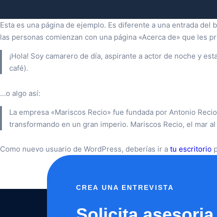
Esta es una página de ejemplo. Es diferente a una entrada del 
las personas comienzan con una página «Acerca de» que les prese
¡Hola! Soy camarero de día, aspirante a actor de noche y esta
café).
…o algo así:
La empresa «Mariscos Recio» fue fundada por Antonio Recio
transformando en un gran imperio. Mariscos Recio, el mar al
Como nuevo usuario de WordPress, deberías ir a
tu escritorio
p
CREA UNA ENTREVISTA
Solicita asesoria